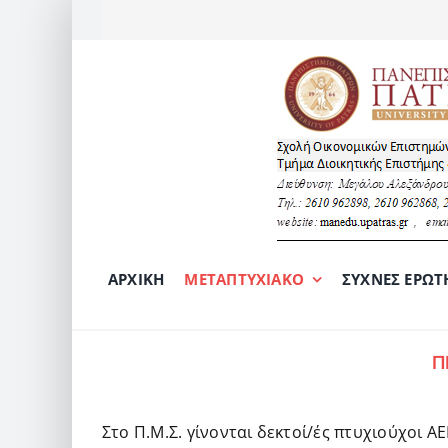
Μετάβαση
στο
περιεχόμενο
ΑΡΧΙΚΉ
ΜΕΤΑΠΤΥΧΙΑΚΌ
ΣΥΧΝΈΣ ΕΡΩΤΉ
Π
Στο Π.Μ.Σ. γίνονται δεκτοί/ές πτυχιούχοι 